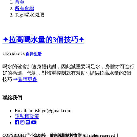
首頁
所有食譜
Tag: 喝水減肥
✦拉高喝水量的3個技巧✦
2023 Mar 26
自律生活
喝水的確會加速身體代謝，因此減重要喝足水，身體才可進行
好的循環、代謝，對體重控制就有幫助~ 提供拉高水量的3個
技巧
閱讀更多
聯絡我們
Email:
imfish.yu@gmail.com
隱私權政策
©
COPYRIGHT
小魚姐接・健康減脂飲控食譜 All rights reserved ｜