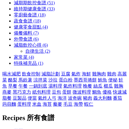
減期期飲控食譜 (51)
維持期健康食譜 (33)
零廚藝食譜 (18)
蔬食食譜 (18)
健康零食甜點 (4)
備餐備料 (7)
外帶食譜 (6)
減脂飲控心得 (6)
自律生活 (2)
家常菜 (4)
特殊補充品 (1)
喝水減肥
飲食控制
減脂計劃
豆腐
氣炸
海鮮
雞胸肉
雞肉
高麗
菜
酪梨
馬鈴薯
涼拌菜
沙拉
蛋白粉
墨西哥捲餅
鮪魚
便秘
鮭
魚
早餐
午餐
一鍋到底
湯料理
氣炸料理
晚餐
絲瓜
櫛瓜
雞胸
燕麥
黑巧克力
紙包料理
豆包
蛋餅
微波料理
鯛魚
優格
快速減
脂餐
豆製品
便當
氣炸人弓
海洋
波奇碗
豬肉
義大利麵
番茄
蒟蒻麵
蛋料理
米血
海苔
藜麥
毛豆
海帶
蝦仁
Recipes
所有食譜