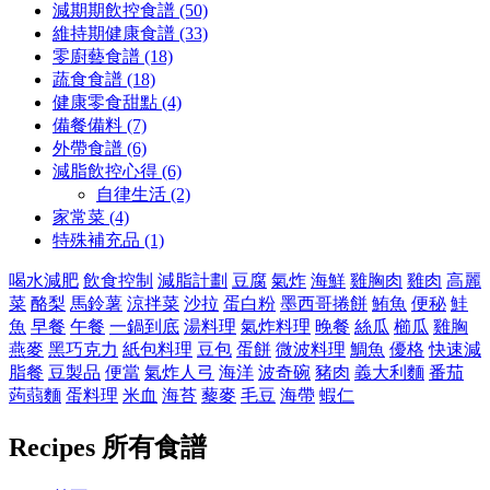
減期期飲控食譜 (50)
維持期健康食譜 (33)
零廚藝食譜 (18)
蔬食食譜 (18)
健康零食甜點 (4)
備餐備料 (7)
外帶食譜 (6)
減脂飲控心得 (6)
自律生活 (2)
家常菜 (4)
特殊補充品 (1)
喝水減肥
飲食控制
減脂計劃
豆腐
氣炸
海鮮
雞胸肉
雞肉
高麗
菜
酪梨
馬鈴薯
涼拌菜
沙拉
蛋白粉
墨西哥捲餅
鮪魚
便秘
鮭
魚
早餐
午餐
一鍋到底
湯料理
氣炸料理
晚餐
絲瓜
櫛瓜
雞胸
燕麥
黑巧克力
紙包料理
豆包
蛋餅
微波料理
鯛魚
優格
快速減
脂餐
豆製品
便當
氣炸人弓
海洋
波奇碗
豬肉
義大利麵
番茄
蒟蒻麵
蛋料理
米血
海苔
藜麥
毛豆
海帶
蝦仁
Recipes
所有食譜