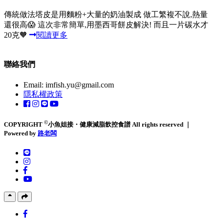
傳統做法塔皮是用麵粉+大量的奶油製成 做工繁複不說,熱量
還很高😱 這次非常簡單,用墨西哥餅皮解決! 而且一片碳水才
20克🧡
閱讀更多
聯絡我們
Email:
imfish.yu@gmail.com
隱私權政策
©
COPYRIGHT
小魚姐接・健康減脂飲控食譜 All rights reserved ｜
Powered by
路老闆