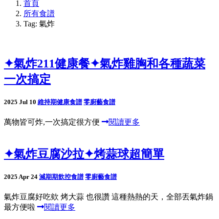
首頁
所有食譜
Tag: 氣炸
✦氣炸211健康餐✦氣炸雞胸和各種蔬菜
一次搞定
2025 Jul 10
維持期健康食譜
零廚藝食譜
萬物皆可炸,一次搞定很方便
閱讀更多
✦氣炸豆腐沙拉✦烤蒜球超簡單
2025 Apr 24
減期期飲控食譜
零廚藝食譜
氣炸豆腐好吃欸 烤大蒜 也很讚 這種熱熱的天，全部丟氣炸鍋
最方便啦
閱讀更多