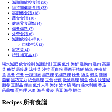
減期期飲控食譜 (50)
維持期健康食譜 (33)
零廚藝食譜 (18)
蔬食食譜 (18)
健康零食甜點 (4)
備餐備料 (7)
外帶食譜 (6)
減脂飲控心得 (6)
自律生活 (2)
家常菜 (4)
特殊補充品 (1)
喝水減肥
飲食控制
減脂計劃
豆腐
氣炸
海鮮
雞胸肉
雞肉
高麗
菜
酪梨
馬鈴薯
涼拌菜
沙拉
蛋白粉
墨西哥捲餅
鮪魚
便秘
鮭
魚
早餐
午餐
一鍋到底
湯料理
氣炸料理
晚餐
絲瓜
櫛瓜
雞胸
燕麥
黑巧克力
紙包料理
豆包
蛋餅
微波料理
鯛魚
優格
快速減
脂餐
豆製品
便當
氣炸人弓
海洋
波奇碗
豬肉
義大利麵
番茄
蒟蒻麵
蛋料理
米血
海苔
藜麥
毛豆
海帶
蝦仁
Recipes
所有食譜