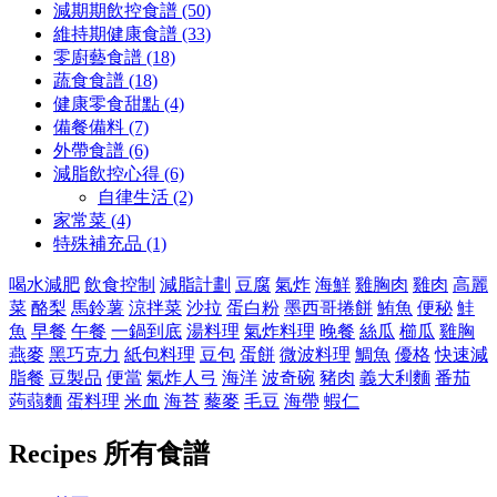
減期期飲控食譜 (50)
維持期健康食譜 (33)
零廚藝食譜 (18)
蔬食食譜 (18)
健康零食甜點 (4)
備餐備料 (7)
外帶食譜 (6)
減脂飲控心得 (6)
自律生活 (2)
家常菜 (4)
特殊補充品 (1)
喝水減肥
飲食控制
減脂計劃
豆腐
氣炸
海鮮
雞胸肉
雞肉
高麗
菜
酪梨
馬鈴薯
涼拌菜
沙拉
蛋白粉
墨西哥捲餅
鮪魚
便秘
鮭
魚
早餐
午餐
一鍋到底
湯料理
氣炸料理
晚餐
絲瓜
櫛瓜
雞胸
燕麥
黑巧克力
紙包料理
豆包
蛋餅
微波料理
鯛魚
優格
快速減
脂餐
豆製品
便當
氣炸人弓
海洋
波奇碗
豬肉
義大利麵
番茄
蒟蒻麵
蛋料理
米血
海苔
藜麥
毛豆
海帶
蝦仁
Recipes
所有食譜