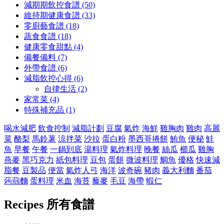
減期期飲控食譜 (50)
維持期健康食譜 (33)
零廚藝食譜 (18)
蔬食食譜 (18)
健康零食甜點 (4)
備餐備料 (7)
外帶食譜 (6)
減脂飲控心得 (6)
自律生活 (2)
家常菜 (4)
特殊補充品 (1)
喝水減肥
飲食控制
減脂計劃
豆腐
氣炸
海鮮
雞胸肉
雞肉
高麗
菜
酪梨
馬鈴薯
涼拌菜
沙拉
蛋白粉
墨西哥捲餅
鮪魚
便秘
鮭
魚
早餐
午餐
一鍋到底
湯料理
氣炸料理
晚餐
絲瓜
櫛瓜
雞胸
燕麥
黑巧克力
紙包料理
豆包
蛋餅
微波料理
鯛魚
優格
快速減
脂餐
豆製品
便當
氣炸人弓
海洋
波奇碗
豬肉
義大利麵
番茄
蒟蒻麵
蛋料理
米血
海苔
藜麥
毛豆
海帶
蝦仁
Recipes
所有食譜