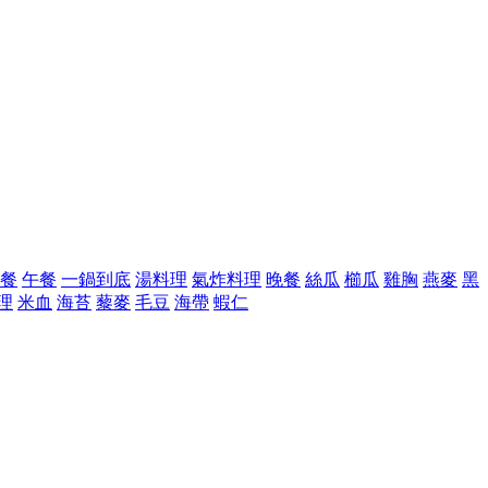
餐
午餐
一鍋到底
湯料理
氣炸料理
晚餐
絲瓜
櫛瓜
雞胸
燕麥
黑
理
米血
海苔
藜麥
毛豆
海帶
蝦仁