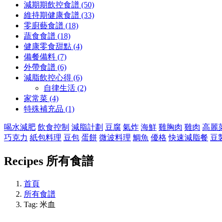
減期期飲控食譜 (50)
維持期健康食譜 (33)
零廚藝食譜 (18)
蔬食食譜 (18)
健康零食甜點 (4)
備餐備料 (7)
外帶食譜 (6)
減脂飲控心得 (6)
自律生活 (2)
家常菜 (4)
特殊補充品 (1)
喝水減肥
飲食控制
減脂計劃
豆腐
氣炸
海鮮
雞胸肉
雞肉
高麗
巧克力
紙包料理
豆包
蛋餅
微波料理
鯛魚
優格
快速減脂餐
豆
Recipes
所有食譜
首頁
所有食譜
Tag: 米血