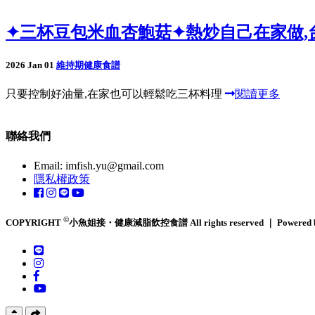
✦三杯豆包米血杏鮑菇✦熱炒自己在家做,
2026 Jan 01
維持期健康食譜
只要控制好油量,在家也可以輕鬆吃三杯料理
閱讀更多
聯絡我們
Email:
imfish.yu@gmail.com
隱私權政策
©
COPYRIGHT
小魚姐接・健康減脂飲控食譜 All rights reserved ｜ Powered 