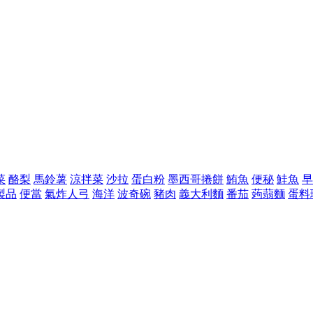
菜
酪梨
馬鈴薯
涼拌菜
沙拉
蛋白粉
墨西哥捲餅
鮪魚
便秘
鮭魚
早
製品
便當
氣炸人弓
海洋
波奇碗
豬肉
義大利麵
番茄
蒟蒻麵
蛋料