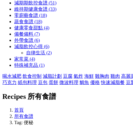
減期期飲控食譜 (51)
維持期健康食譜 (33)
零廚藝食譜 (18)
蔬食食譜 (18)
健康零食甜點 (4)
備餐備料 (7)
外帶食譜 (6)
減脂飲控心得 (6)
自律生活 (2)
家常菜 (4)
特殊補充品 (1)
喝水減肥
飲食控制
減脂計劃
豆腐
氣炸
海鮮
雞胸肉
雞肉
高麗
巧克力
紙包料理
豆包
蛋餅
微波料理
鯛魚
優格
快速減脂餐
豆
Recipes
所有食譜
首頁
所有食譜
Tag: 便秘