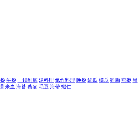
餐
午餐
一鍋到底
湯料理
氣炸料理
晚餐
絲瓜
櫛瓜
雞胸
燕麥
黑
理
米血
海苔
藜麥
毛豆
海帶
蝦仁